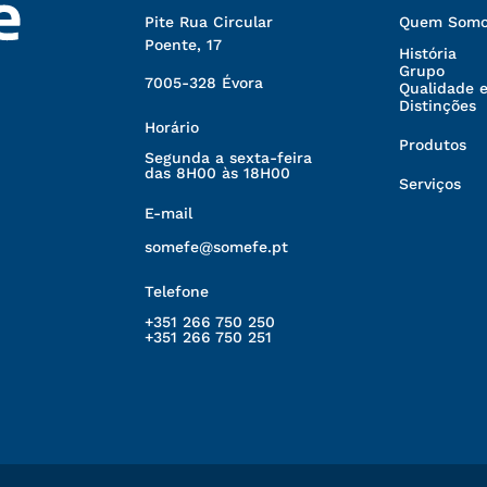
Pite Rua Circular
Quem Somo
Poente, 17
História
Grupo
7005-328 Évora
Qualidade 
Distinções
Horário
Produtos
Segunda a sexta-feira
das 8H00 às 18H00
Serviços
E-mail
somefe@somefe.pt
Telefone
+351 266 750 250
+351 266 750 251