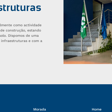
struturas
lmente como actividade
s de construção, estando
-solo. Dispomos de uma
 infraestruturas e com a
Morada
Home